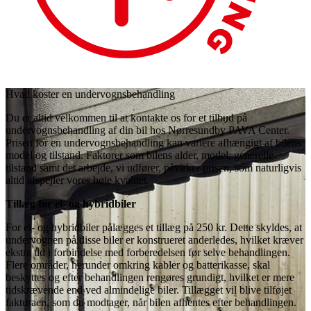
Hvad koster en undervognsbehandling
Du er altid velkommen til at kontakte os for et tilbud på
undervognsbehandling af din bil hos Nørresundby PAVA Center.
Prisen for en undervognsbehandling kan variere afhængigt af bilens
model og tilstand. Faktorer som bilens alder, model, generelle
tilstand samt det arbejde, vi udfører, påvirker prisen, som naturligvis
altid afspejler vores høje kvalitet.
Tillæg for el- og hybridbiler
For el- og hybridbiler pålægges et tillæg på 250 kr. Dette skyldes, at
undervognen på disse biler er konstrueret anderledes, hvilket kræver
ekstra tid i forbindelse med forberedelsen før selve behandlingen.
Flere områder, herunder omkring kabler og batterikasse, skal
beskyttes og efter behandlingen rengøres grundigt, hvilket er mere
tidskrævende end ved almindelige biler. Tillægget vil blive tilføjet
fakturaen, som du modtager, når bilen afhentes efter behandlingen.