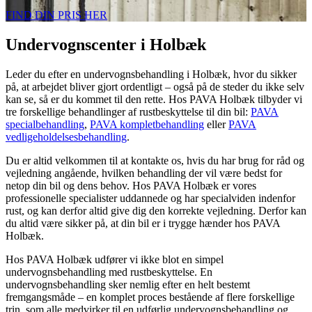
FIND DIN PRIS HER
Undervognscenter i Holbæk
Leder du efter en undervognsbehandling i Holbæk, hvor du sikker
på, at arbejdet bliver gjort ordentligt – også på de steder du ikke selv
kan se, så er du kommet til den rette. Hos PAVA Holbæk tilbyder vi
tre forskellige behandlinger af rustbeskyttelse til din bil:
PAVA
specialbehandling
,
PAVA kompletbehandling
eller
PAVA
vedligeholdelsesbehandling
.
Du er altid velkommen til at kontakte os, hvis du har brug for råd og
vejledning angående, hvilken behandling der vil være bedst for
netop din bil og dens behov. Hos PAVA Holbæk er vores
professionelle specialister uddannede og har specialviden indenfor
rust, og kan derfor altid give dig den korrekte vejledning. Derfor kan
du altid være sikker på, at din bil er i trygge hænder hos PAVA
Holbæk.
Hos PAVA Holbæk udfører vi ikke blot en simpel
undervognsbehandling med rustbeskyttelse. En
undervognsbehandling sker nemlig efter en helt bestemt
fremgangsmåde – en komplet proces bestående af flere forskellige
trin, som alle medvirker til en udførlig undervognsbehandling og