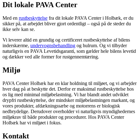
Dit lokale PAVA Center
Med en
rustbeskyttelse
fra dit lokale PAVA Center i Holbæk, er du
sikker på, at arbejdet bliver gjort ordentligt – også på de steder du
ikke selv kan se.
Vi leverer altid en grundig og certificeret rustbeskyttelse af bilens
inderskærme,
undervognsbehandling
og hulrum. Og vi tilbyder
naturligvis en PAVA Levetidsgaranti, som gælder hele bilens levetid
og dækker ved alle former for rustgennemtæring.
Miljø
PAVA Center Holbæk har en klar holdning til miljøet, og vi arbejder
hver dag på at beskytte det. Derfor er maksimal rustbeskyttelse hos
os lig med minimal miljøbelastning. Vi har blandt andet udviklet
drypfri rustbeskyttelse, der mindsker miljøbelastningen markant, og
vores produkter, afdækningssæbe og motorrens er biologisk
nedbrydelige. Derudover overholder vi naturligvis myndighedernes
miljøkrav til både produkter og procedurer. Hos PAVA Center
Holbæk har vi miljøet i fokus.
Kontakt