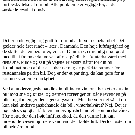
rustbeskyttelse af din bil. Alle punkterne er vigtige for, at det
ønskede resultat opnås.
Det er både vigtigt og godt for din bil at blive rustbehandlet. Det
gælder hele året rundt – især i Danmark. Den høje luftfugtighed og
de skiftende temperaturer, vi har i Danmark, er nemlig i høj grad
med til at fremme dannelsen af rust på din bil. Vinterhalvåret med
dens sne, kulde og salt på vejene er ekstra hårdt for din bil.
Kombinationen af disse skaber nemlig de perfekte rammer for
rustdannelse på din bil. Dog er der et par ting, du kan gøre for at
komme skaderne i forkøbet.
Ved at undervognsbehandle din bil inden vinteren beskytter du din
bil imod sne og kulde, og dermed forlænger du både levetiden på
bilen og forlænger dens gensalgsværdi. Men betyder det så, at du
kun skal undervognsbehandle din bil i vinterhalvåret? Nej. Det er
ligeledes vigtigt at få bilen undervognsbehandlet i sommerhalvåret.
Her optræder den høje luftfugtighed, da den varme luft kan
indeholde væsentlig mere vand end den kolde luft. Derfor ruster din
bil hele året rundt.