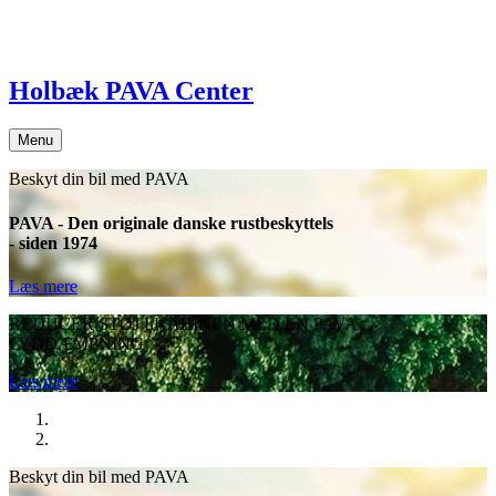
Holbæk PAVA Center
Menu
Beskyt din bil med PAVA
PAVA - Den originale danske rustbeskyttels
- siden 1974
Læs mere
REDUCER STØJ I KABINEN MED EN PAVA
LYDDÆMPNING
Læs mere
Beskyt din bil med PAVA